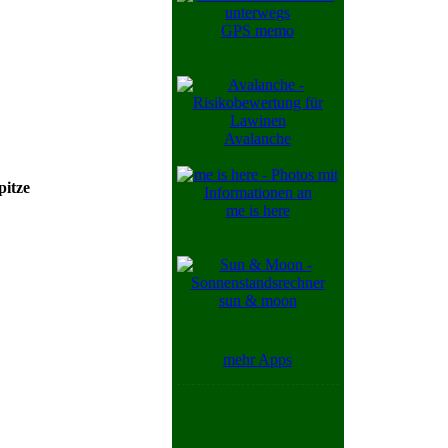
GPS memo
Avalanche
pitze
me is here
sun & moon
mehr Apps