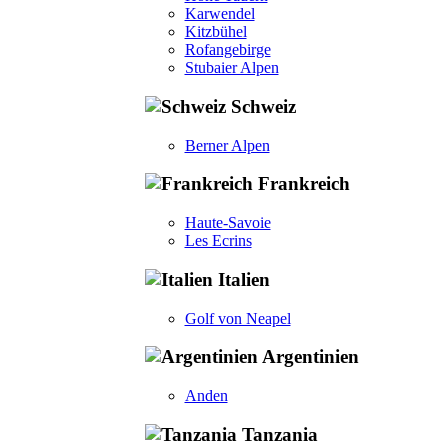
Karwendel
Kitzbühel
Rofangebirge
Stubaier Alpen
Schweiz
Berner Alpen
Frankreich
Haute-Savoie
Les Ecrins
Italien
Golf von Neapel
Argentinien
Anden
Tanzania