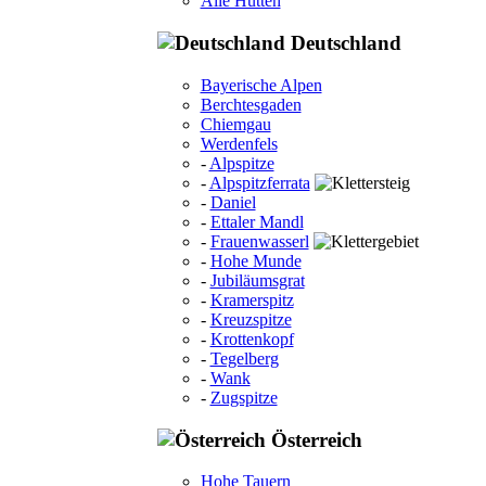
Alle Hütten
Deutschland
Bayerische Alpen
Berchtesgaden
Chiemgau
Werdenfels
-
Alpspitze
-
Alpspitzferrata
-
Daniel
-
Ettaler Mandl
-
Frauenwasserl
-
Hohe Munde
-
Jubiläumsgrat
-
Kramerspitz
-
Kreuzspitze
-
Krottenkopf
-
Tegelberg
-
Wank
-
Zugspitze
Österreich
Hohe Tauern