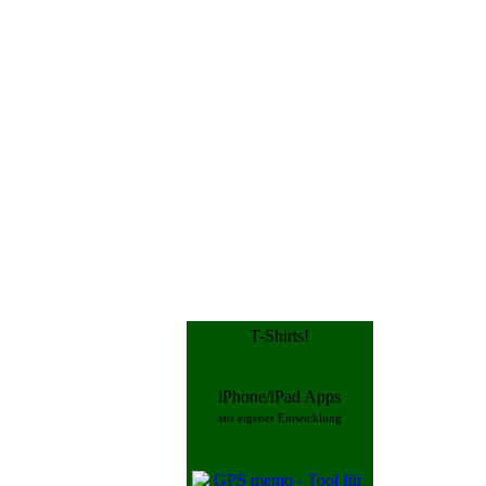
T-Shirts!
iPhone/iPad Apps
aus eigener Entwicklung