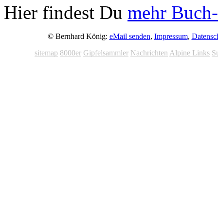
Hier findest Du
mehr Buch-
© Bernhard König:
eMail senden
,
Impressum
,
Datensc
sitemap
8000er
Gipfelsammler
Nachrichten
Alpine Links
S