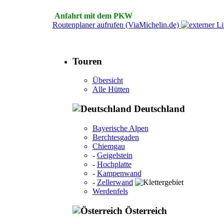
Anfahrt mit dem PKW
Routenplaner aufrufen (ViaMichelin.de)
Touren
Übersicht
Alle Hütten
Deutschland
Bayerische Alpen
Berchtesgaden
Chiemgau
-
Geigelstein
-
Hochplatte
-
Kampenwand
-
Zellerwand
Werdenfels
Österreich