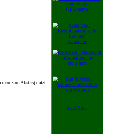
GPS memo
Avalanche
me is here
n man zum Abstieg nutzt.
sun & moon
mehr Apps