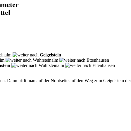
nmeter
ttel
einalm
Geigelstein
Alm
Wuhrsteinalm
Ettenhausen
nstein
Wuhrsteinalm
Ettenhausen
en. Dann trifft man auf der Nordseite auf den Weg zum Geigelstein de