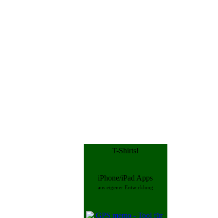
T-Shirts!
iPhone/iPad Apps
aus eigener Entwicklung