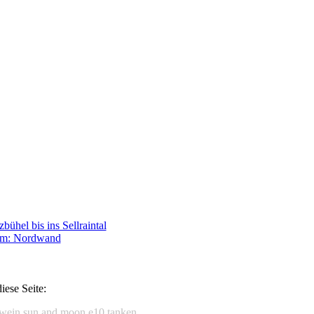
iese Seite:
wein
sun and moon
e10 tanken