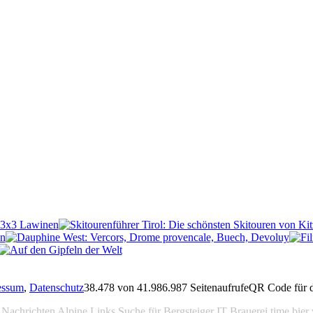
essum
,
Datenschutz
38.478 von 41.986.987 Seitenaufrufe
QR Code für d
Nachrichten
Alpine Links
Suche für Bergsteiger
IT Brauerei
time
bier