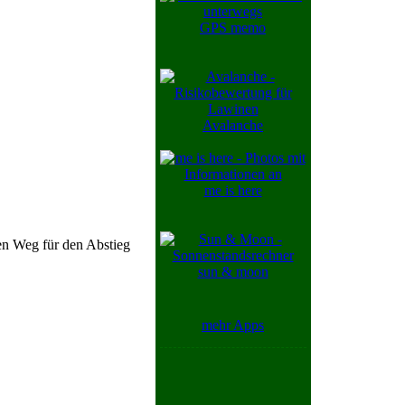
GPS memo
Avalanche
me is here
en Weg für den Abstieg
sun & moon
mehr Apps