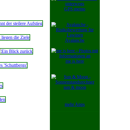
GPS memo
Avalanche
me is here
sun & moon
mehr Apps