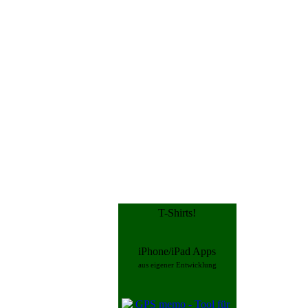
T-Shirts!
iPhone/iPad Apps
aus eigener Entwicklung