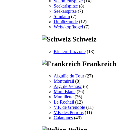
Schönfeldspitze
(14)
Seekarlspitze
(8)
Seekarspitze
(7)
Similaun
(7)
Unnützrunde
(12)
Weisskopfkogel
(7)
Schweiz
Klettern Luzzone
(13)
Frankreich
Aiguille du Tour
(27)
Montmirail
(8)
Aig. de Venosc
(6)
Mont Blanc
(26)
Muraillette
(26)
Le Rochail
(12)
V.F. de Grenoble
(11)
V.F. des Perrons
(11)
Calanques
(49)