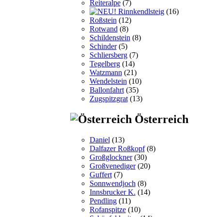
Reiteralpe
(7)
Rinnkendlsteig
(16)
Roßstein
(12)
Rotwand
(8)
Schildenstein
(8)
Schinder
(5)
Schliersberg
(7)
Tegelberg
(14)
Watzmann
(21)
Wendelstein
(10)
Ballonfahrt
(35)
Zugspitzgrat
(13)
Österreich
Daniel
(13)
Dalfazer Roßkopf
(8)
Großglockner
(30)
Großvenediger
(20)
Guffert
(7)
Sonnwendjoch
(8)
Innsbrucker K.
(14)
Pendling
(11)
Rofanspitze
(10)