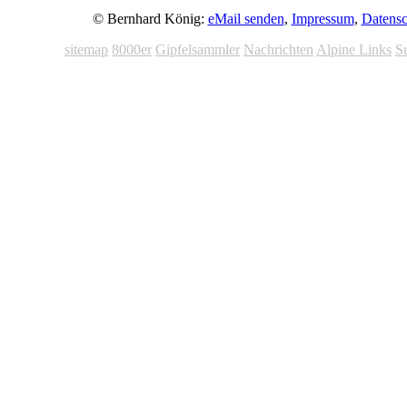
© Bernhard König:
eMail senden
,
Impressum
,
Datensc
sitemap
8000er
Gipfelsammler
Nachrichten
Alpine Links
S