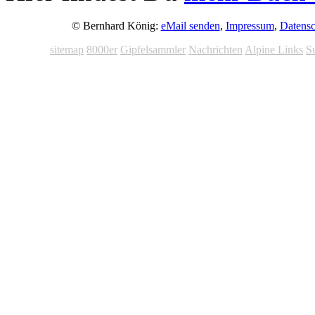
© Bernhard König:
eMail senden
,
Impressum
,
Datensc
sitemap
8000er
Gipfelsammler
Nachrichten
Alpine Links
S