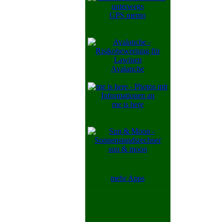
GPS memo
Avalanche
me is here
sun & moon
mehr Apps