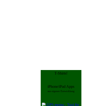
T-Shirts!
iPhone/iPad Apps
aus eigener Entwicklung