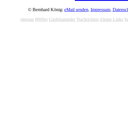
© Bernhard König:
eMail senden
,
Impressum
,
Datensc
sitemap
8000er
Gipfelsammler
Nachrichten
Alpine Links
S