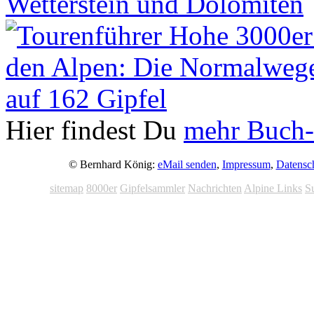
Hier findest Du
mehr Buch-
© Bernhard König:
eMail senden
,
Impressum
,
Datensc
sitemap
8000er
Gipfelsammler
Nachrichten
Alpine Links
S