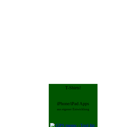
T-Shirts!
iPhone/iPad Apps
aus eigener Entwicklung