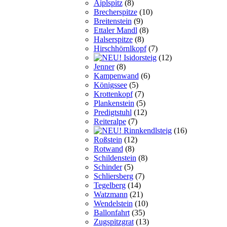
Aiplspitz
(8)
Brecherspitze
(10)
Breitenstein
(9)
Ettaler Mandl
(8)
Halserspitze
(8)
Hirschhörnlkopf
(7)
Isidorsteig
(12)
Jenner
(8)
Kampenwand
(6)
Königssee
(5)
Krottenkopf
(7)
Plankenstein
(5)
Predigtstuhl
(12)
Reiteralpe
(7)
Rinnkendlsteig
(16)
Roßstein
(12)
Rotwand
(8)
Schildenstein
(8)
Schinder
(5)
Schliersberg
(7)
Tegelberg
(14)
Watzmann
(21)
Wendelstein
(10)
Ballonfahrt
(35)
Zugspitzgrat
(13)