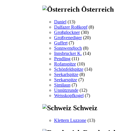
Österreich
Daniel
(13)
Dalfazer Roßkopf
(8)
Großglockner
(30)
Großvenediger
(20)
Guffert
(7)
Sonnwendjoch
(8)
Innsbrucker K.
(14)
Pendling
(11)
Rofanspitze
(10)
Schönfeldspitze
(14)
Seekarlspitze
(8)
Seekarspitze
(7)
Similaun
(7)
Unnützrunde
(12)
Weisskopfkogel
(7)
Schweiz
Klettern Luzzone
(13)