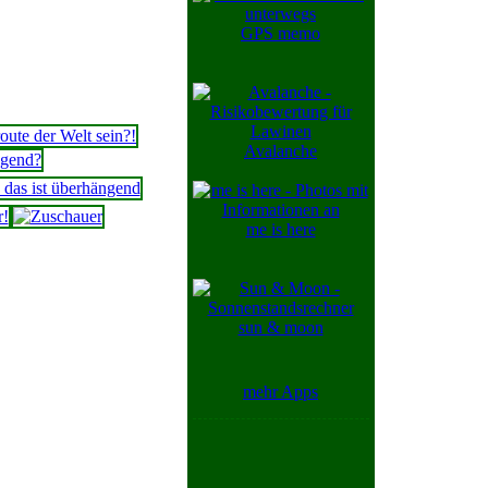
GPS memo
Avalanche
me is here
sun & moon
mehr Apps