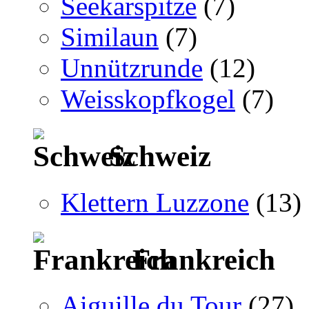
Seekarspitze
(7)
Similaun
(7)
Unnützrunde
(12)
Weisskopfkogel
(7)
Schweiz
Klettern Luzzone
(13)
Frankreich
Aiguille du Tour
(27)