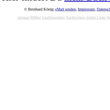
© Bernhard König:
eMail senden
,
Impressum
,
Datensc
sitemap
8000er
Gipfelsammler
Nachrichten
Alpine Links
S