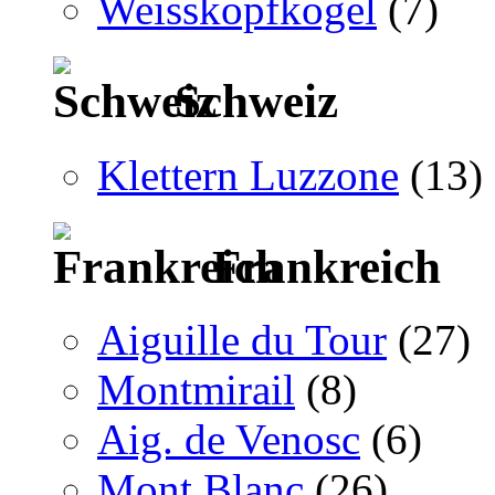
Weisskopfkogel
(7)
Schweiz
Klettern Luzzone
(13)
Frankreich
Aiguille du Tour
(27)
Montmirail
(8)
Aig. de Venosc
(6)
Mont Blanc
(26)