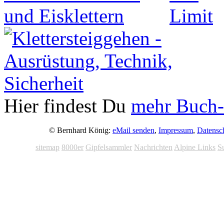
Hier findest Du
mehr Buch-
© Bernhard König:
eMail senden
,
Impressum
,
Datensc
sitemap
8000er
Gipfelsammler
Nachrichten
Alpine Links
S