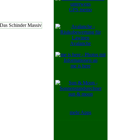
GPS memo
Avalanche
me is here
sun & moon
mehr Apps