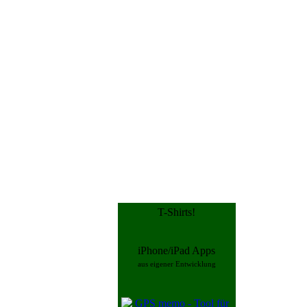
T-Shirts!
iPhone/iPad Apps
aus eigener Entwicklung