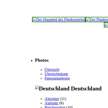
Photos
Übersicht
Übersichtskarte
Panoramaphotos
Deutschland
Alpspitze
(11)
Aiplspitz
(8)
Brecherspitze
(10)