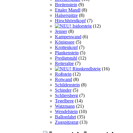
Breitenstein
(9)
Ettaler Mandl
(8)
Halserspitze
(8)
Hirschhörnlkopf
(7)
Isidorsteig
(12)
Jenner
(8)
Kampenwand
(6)
Königssee
(5)
Krottenkopf
(7)
Plankenstein
(5)
Predigtstuhl
(12)
Reiteralpe
(7)
Rinnkendlsteig
(16)
Roßstein
(12)
Rotwand
(8)
Schildenstein
(8)
Schinder
(5)
Schliersberg
(7)
Tegelberg
(14)
Watzmann
(21)
Wendelstein
(10)
Ballonfahrt
(35)
Zugspitzgrat
(13)