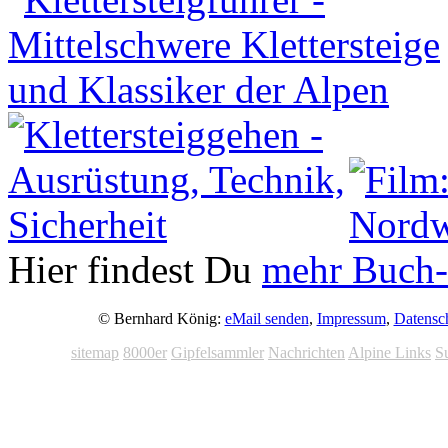
Hier findest Du
mehr Buch-
© Bernhard König:
eMail senden
,
Impressum
,
Datensc
sitemap
8000er
Gipfelsammler
Nachrichten
Alpine Links
S