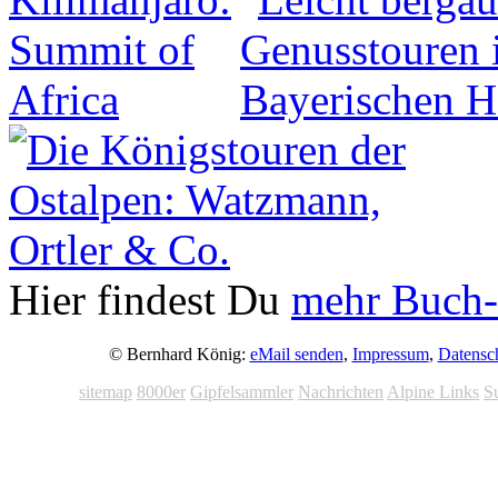
Hier findest Du
mehr Buch-
© Bernhard König:
eMail senden
,
Impressum
,
Datensc
sitemap
8000er
Gipfelsammler
Nachrichten
Alpine Links
S