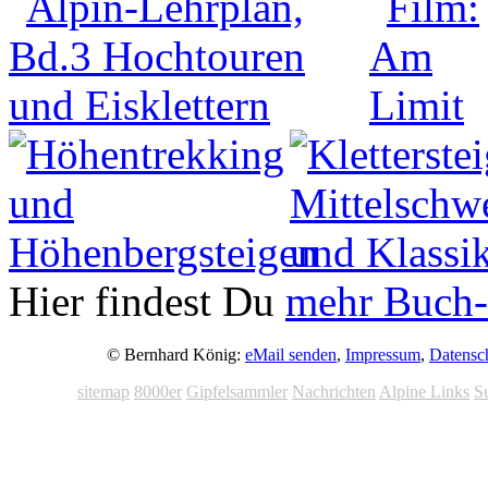
Hier findest Du
mehr Buch-
© Bernhard König:
eMail senden
,
Impressum
,
Datensc
sitemap
8000er
Gipfelsammler
Nachrichten
Alpine Links
S