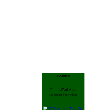
T-Shirts!
iPhone/iPad Apps
aus eigener Entwicklung