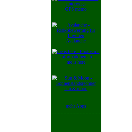
GPS memo
Avalanche
me is here
sun & moon
mehr Apps