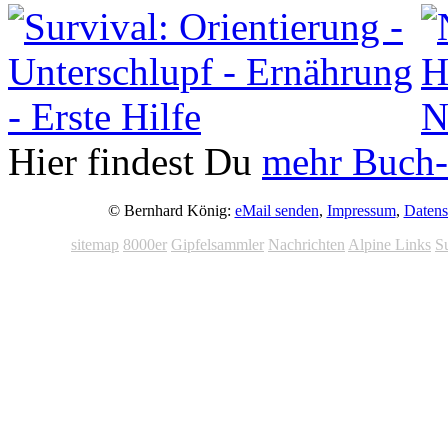
Hier findest Du
mehr Buch-
© Bernhard König:
eMail senden
,
Impressum
,
Datens
sitemap
8000er
Gipfelsammler
Nachrichten
Alpine Links
S