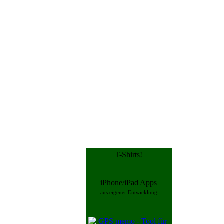
T-Shirts!
iPhone/iPad Apps
aus eigener Entwicklung