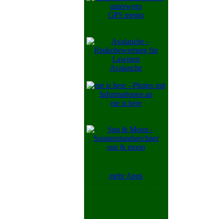
GPS memo
Avalanche
me is here
sun & moon
mehr Apps