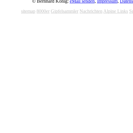
© Bernhard König:
eMail senden
,
Impressum
,
Datens
sitemap
8000er
Gipfelsammler
Nachrichten
Alpine Links
S