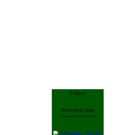
T-Shirts!
iPhone/iPad Apps
aus eigener Entwicklung