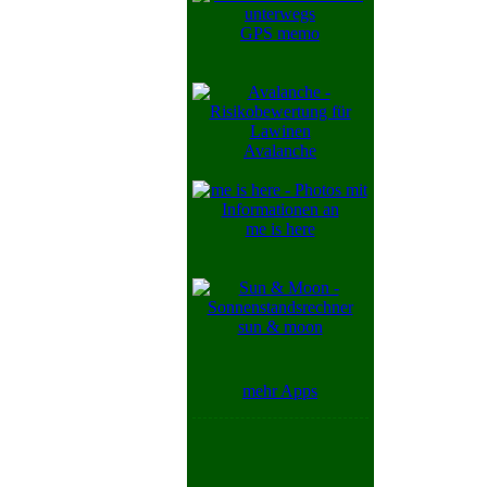
GPS memo
Avalanche
me is here
sun & moon
mehr Apps