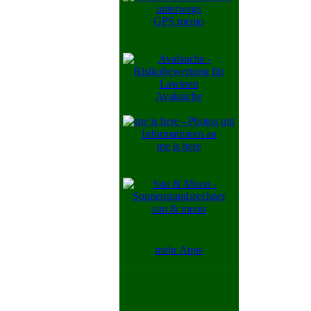
GPS memo
Avalanche
me is here
sun & moon
mehr Apps