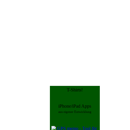
T-Shirts!
iPhone/iPad Apps
aus eigener Entwicklung