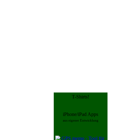
T-Shirts!
iPhone/iPad Apps
aus eigener Entwicklung