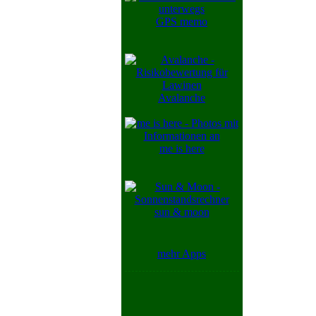
GPS memo
Avalanche
me is here
sun & moon
mehr Apps