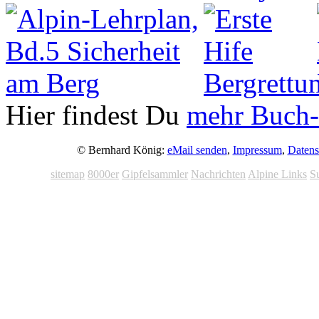
Hier findest Du
mehr Buch-
© Bernhard König:
eMail senden
,
Impressum
,
Datens
sitemap
8000er
Gipfelsammler
Nachrichten
Alpine Links
S