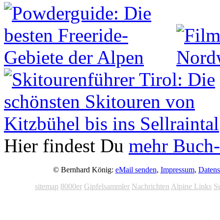
Hier findest Du
mehr Buch-
© Bernhard König:
eMail senden
,
Impressum
,
Datens
sitemap
8000er
Gipfelsammler
Nachrichten
Alpine Links
S