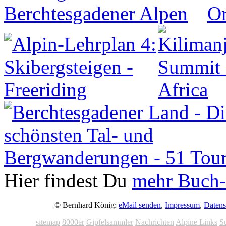
Hier findest Du
mehr Buch-
© Bernhard König:
eMail senden
,
Impressum
,
Datens
sitemap
8000er
Gipfelsammler
Nachrichten
Alpine Links
S