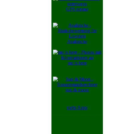
GPS memo
Avalanche
me is here
sun & moon
mehr Apps