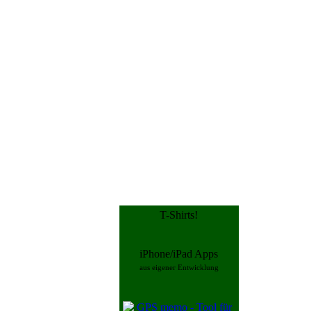
T-Shirts!
iPhone/iPad Apps
aus eigener Entwicklung