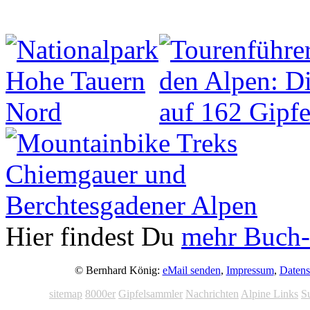
Hier findest Du
mehr Buch-
© Bernhard König:
eMail senden
,
Impressum
,
Datens
sitemap
8000er
Gipfelsammler
Nachrichten
Alpine Links
S