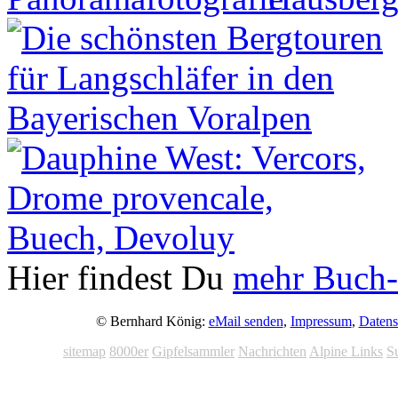
Hier findest Du
mehr Buch-
© Bernhard König:
eMail senden
,
Impressum
,
Datens
sitemap
8000er
Gipfelsammler
Nachrichten
Alpine Links
S