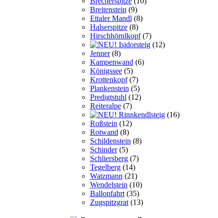
Brecherspitze
(10)
Breitenstein
(9)
Ettaler Mandl
(8)
Halserspitze
(8)
Hirschhörnlkopf
(7)
Isidorsteig
(12)
Jenner
(8)
Kampenwand
(6)
Königssee
(5)
Krottenkopf
(7)
Plankenstein
(5)
Predigtstuhl
(12)
Reiteralpe
(7)
Rinnkendlsteig
(16)
Roßstein
(12)
Rotwand
(8)
Schildenstein
(8)
Schinder
(5)
Schliersberg
(7)
Tegelberg
(14)
Watzmann
(21)
Wendelstein
(10)
Ballonfahrt
(35)
Zugspitzgrat
(13)