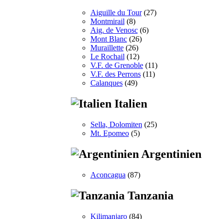
Aiguille du Tour
(27)
Montmirail
(8)
Aig. de Venosc
(6)
Mont Blanc
(26)
Muraillette
(26)
Le Rochail
(12)
V.F. de Grenoble
(11)
V.F. des Perrons
(11)
Calanques
(49)
Italien
Sella, Dolomiten
(25)
Mt. Epomeo
(5)
Argentinien
Aconcagua
(87)
Tanzania
Kilimanjaro
(84)