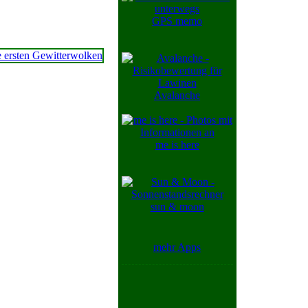
GPS memo
Avalanche
me is here
sun & moon
mehr Apps