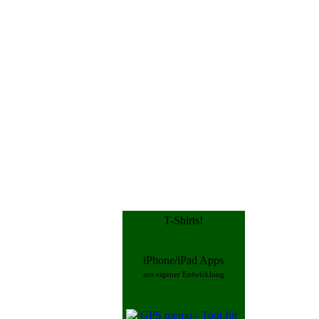
T-Shirts!
iPhone/iPad Apps
aus eigener Entwicklung