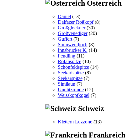
Österreich
Daniel
(13)
Dalfazer Roßkopf
(8)
Großglockner
(30)
Großvenediger
(20)
Guffert
(7)
Sonnwendjoch
(8)
Innsbrucker K.
(14)
Pendling
(11)
Rofanspitze
(10)
Schönfeldspitze
(14)
Seekarlspitze
(8)
Seekarspitze
(7)
Similaun
(7)
Unnützrunde
(12)
Weisskopfkogel
(7)
Schweiz
Klettern Luzzone
(13)
Frankreich