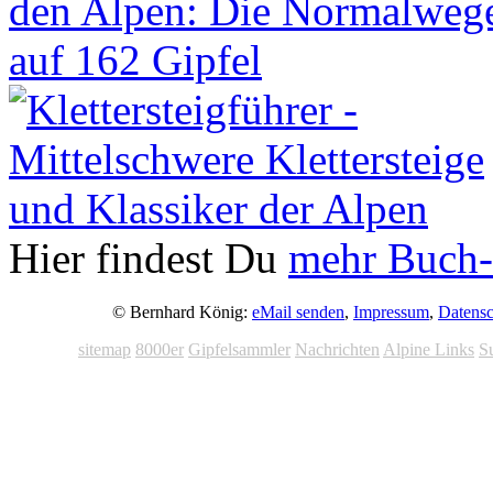
Hier findest Du
mehr Buch-
© Bernhard König:
eMail senden
,
Impressum
,
Datensc
sitemap
8000er
Gipfelsammler
Nachrichten
Alpine Links
S