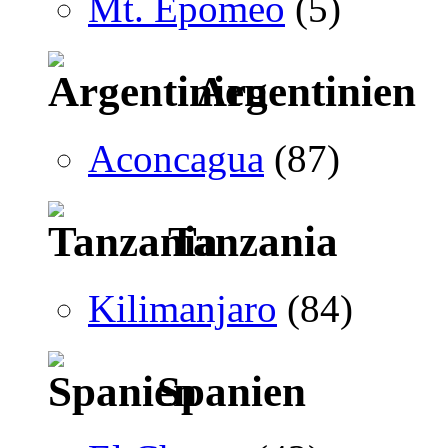
Mt. Epomeo
(5)
Argentinien
Aconcagua
(87)
Tanzania
Kilimanjaro
(84)
Spanien