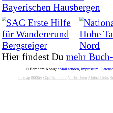
Hier findest Du
mehr Buch-
© Bernhard König:
eMail senden
,
Impressum
,
Datensc
sitemap
8000er
Gipfelsammler
Nachrichten
Alpine Links
S