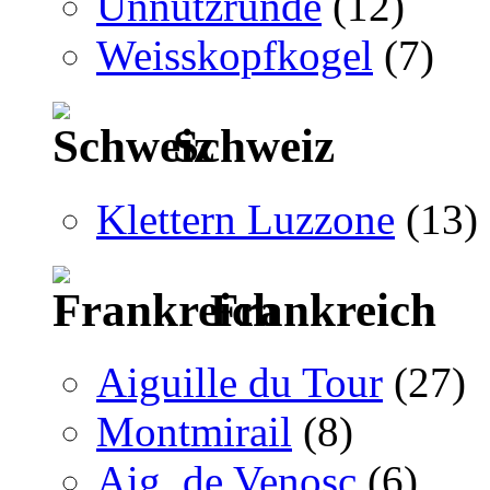
Unnützrunde
(12)
Weisskopfkogel
(7)
Schweiz
Klettern Luzzone
(13)
Frankreich
Aiguille du Tour
(27)
Montmirail
(8)
Aig. de Venosc
(6)