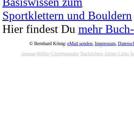
Hier findest Du
mehr Buch-
© Bernhard König:
eMail senden
,
Impressum
,
Datensc
sitemap
8000er
Gipfelsammler
Nachrichten
Alpine Links
S