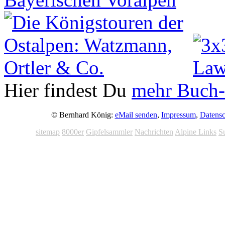
Hier findest Du
mehr Buch-
© Bernhard König:
eMail senden
,
Impressum
,
Datensc
sitemap
8000er
Gipfelsammler
Nachrichten
Alpine Links
S