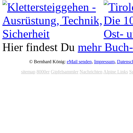
Hier findest Du
mehr Buch-
© Bernhard König:
eMail senden
,
Impressum
,
Datensc
sitemap
8000er
Gipfelsammler
Nachrichten
Alpine Links
S