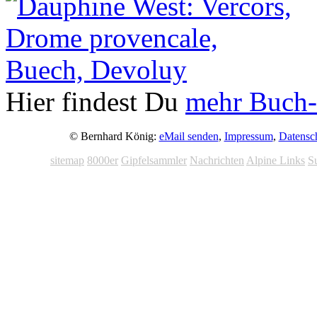
Hier findest Du
mehr Buch-
© Bernhard König:
eMail senden
,
Impressum
,
Datensc
sitemap
8000er
Gipfelsammler
Nachrichten
Alpine Links
S