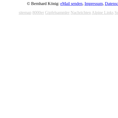
© Bernhard König:
eMail senden
,
Impressum
,
Datensc
sitemap
8000er
Gipfelsammler
Nachrichten
Alpine Links
S